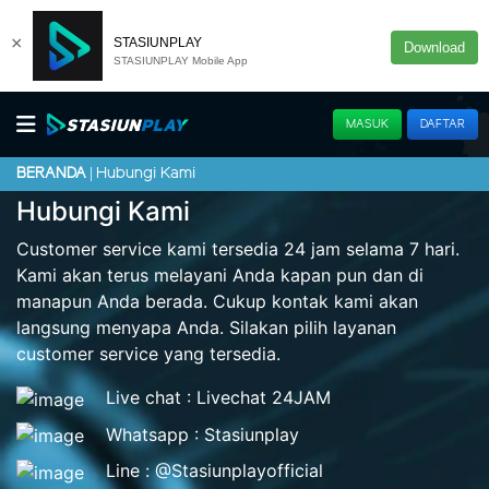
×
STASIUNPLAY
Download
STASIUNPLAY Mobile App
MASUK
DAFTAR
Hubungi Kami
BERANDA
Hubungi Kami
Customer service kami tersedia 24 jam selama 7 hari.
Kami akan terus melayani Anda kapan pun dan di
manapun Anda berada. Cukup kontak kami akan
langsung menyapa Anda. Silakan pilih layanan
customer service yang tersedia.
Live chat : Livechat 24JAM
Whatsapp : Stasiunplay
Line : @Stasiunplayofficial