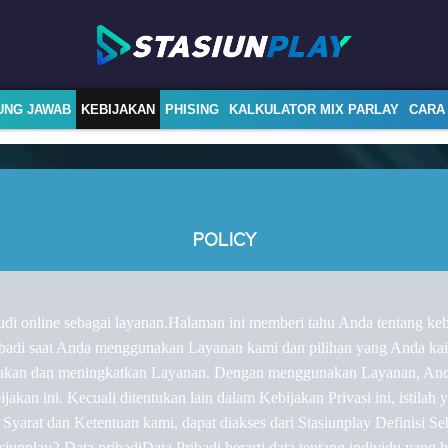
UNG JAWAB
KEBIJAKAN
PHISING
KALKULATOR MIX PARLAY
CARA
POLICY
udi online sebagai layanan.Halaman ini memberi tahu Anda tentang keb
badi saat Anda menggunakan Layanan kami dan pilihan yang Anda kait
akan dan meningkatkan Layanan. Dengan menggunakan Layanan, Anda
akan ini. Kecuali ditentukan lain dalam Kebijakan Privasi ini, istilah
m Syarat dan Ketentuan kami, dapat diakses dari Stasiunplay Definisi S
unplay2.Data pribadiData Pribadi berarti data tentang individu yang hid