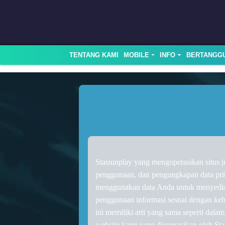
TENTANG KAMI
MOBILE
INFO
BERTANGG
Stasiunplay yang mengoperasikan situs j
penggunaan, dan pengungkapan data pri
menggunakan data Anda untuk menyedi
penggunaan informasi sesuai dengan kebij
ini memiliki arti yang sama seperti dala
website kami yang dioperasikan oleh Stasi