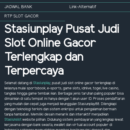
JADWAL BANK
Link-Alternatif
RTP SLOT GACOR
Stasiunplay Pusat Judi
Slot Online Gacor
Terlengkap dan
Terpercaya
Selamat datang di
Stasiunplay
, pusat judi slot online gacor terlengkap di
kelasnya mulai sportsbook, e-sports, game slots, idnlive, togel, live casino,
tangkas hingga game tembak ikan. Berbagai jenis taruhan paling populer bisa
dimainkan di satu tempat ini hanya dengan 1 akun user ID. Proses pendaftaran
yang mudah dan cepat juga menjadi keunggulan Stasiunplay88. Dilengkapi
dengan teknologi terkini dan sistem enkripsi untuk pengalaman bermain
tanpa hambatan. Memiliki desain menarik dan interaktif menjadikan
Stasiunslot
website pilihan. Didukung sistem pembayaran yang lengkap lewat
kerjasama dengan bank swasta, ewallet dan virtual account populer di