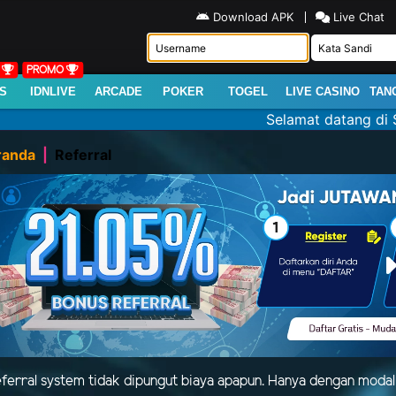
Download APK
Live Chat
O
PROMO
S
IDNLIVE
ARCADE
POKER
TOGEL
LIVE CASINO
TAN
Selamat datang di Stasiunplay -
randa
Referral
ferral system tidak dipungut biaya apapun. Hanya dengan modal o