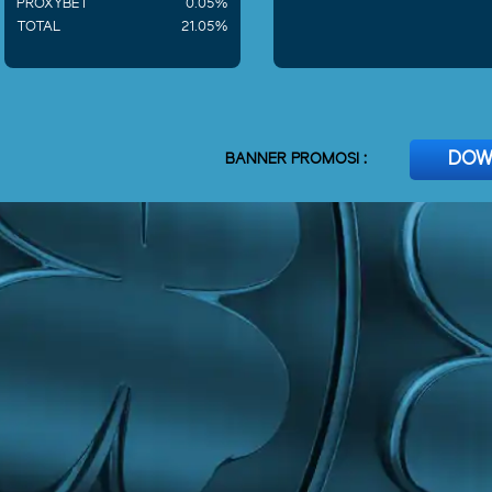
PROXYBET
0.05%
TOTAL
21.05%
DOW
BANNER PROMOSI :