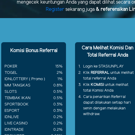
mengecek keuntungan Anda yang dapat dilihat secara o
Register
sekarang juga
& referensikan Li
Cara Melihat Komisi Dan
Komisi Bonus Referral
Total Referral Anda
POKER
15%
1.
Login ke STASIUNPLAY
TOGEL
2%
2.
Klik
REFERRAL
untuk melihat
total referral Anda
IDNLOTTERY ( Promo )
1%
3.
Klik
KOMISI
untuk melihat
MM TANGKAS
0.8%
total Komisi Anda
SLOTS
0.5%
4.
Cara penarikan Referral
TEMBAK IKAN
0.5%
dapat dilakukan setiap hari
SPORTBOOK
0.3%
senin dengan melakukan
ESPORT
0.3%
withdraw.
IDNLIVE
0.2%
LIVE CASINO
0.2%
IDNTRADE
0.2%