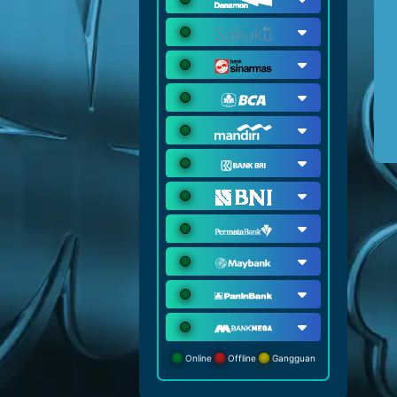
Online
Offline
Gangguan