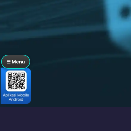
☰ Menu