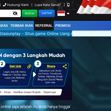
Hubungi Kami
Lupa Kata Sandi?
DAFTAR
GKAS
TEMBAK IKAN
REFERRAL
PROMOSI
 Situs game Online Uang Asli Terlengkap & Terpercaya di I
nline saja setelah itu anda hanya tinggal